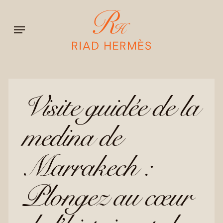
Skip
to
Menu
main
content
Visite guidée de la
medina de
Marrakech :
Plongez au cœur