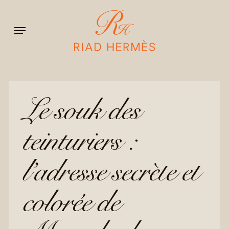
Skip
to
Menu
main
content
Le souk des
teinturiers :
l’adresse secrète et
colorée de