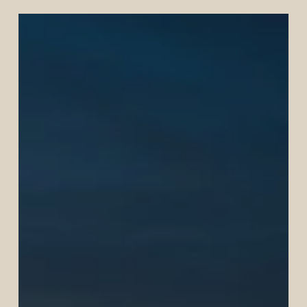
Visite
de
la
Place
Jemaa
El
Fna