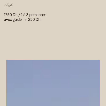
Tarifs
1750 Dh / 1 à 3 personnes
avec guide : + 250 Dh
Baptême
de
dromadaire
à
la
Palmeraie